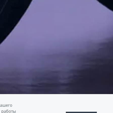
вашего
й работы