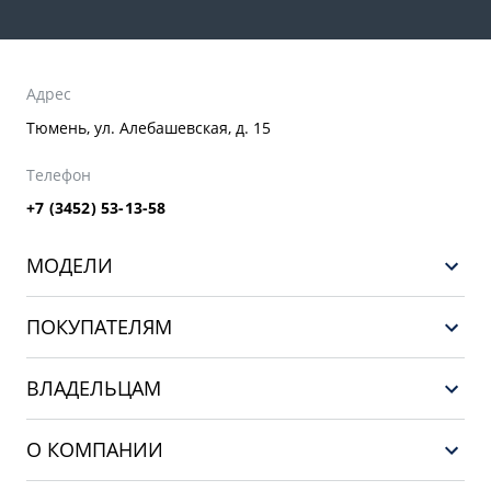
Адрес
Тюмень, ул. Алебашевская, д. 15
Телефон
+7 (3452) 53-13-58
МОДЕЛИ
НОВЫЙ COOLRAY
ПОКУПАТЕЛЯМ
PREFACE
Выбор и покупка
CITYRAY
ВЛАДЕЛЬЦАМ
Финансы и услуги
ATLAS
Сервис
О КОМПАНИИ
OKAVANGO
Поддержка