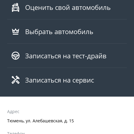
Аксессуары
Советы по эксплуатации
Оценить свой автомобиль
Спецпредложения
ФИНАНСЫ И УСЛУГИ
MONJARO
PREFACE
Выбрать автомобиль
Автокредит
ПОДДЕРЖКА
от 4 349 990 ₽*
от 3 079 990 ₽*
Расчет КАСКО
Помощь на дорогах
Записаться на тест-драйв
Страхование
Гарантия Geely
GEELY Лизинг
Сервисная книжка
Записаться на сервис
Вопросы и ответы
Адрес
Тюмень, ул. Алебашевская, д. 15
Телефон