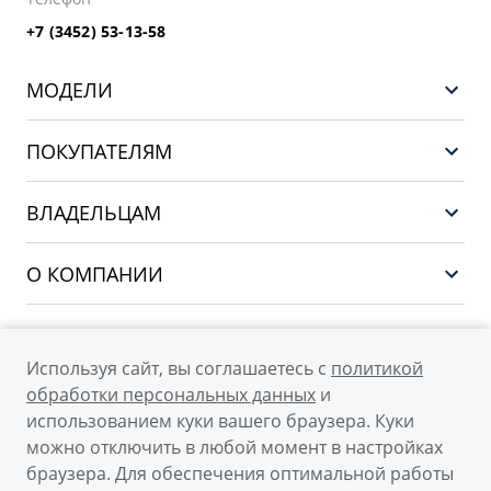
+7 (3452) 53-13-58
МОДЕЛИ
НОВЫЙ COOLRAY
ПОКУПАТЕЛЯМ
PREFACE
Выбор и покупка
CITYRAY
ВЛАДЕЛЬЦАМ
Финансы и услуги
ATLAS
Сервис
О КОМПАНИИ
OKAVANGO
Поддержка
О бренде GEELY
MONJARO
О дилерском центре
Архивные модели
Используя сайт, вы соглашаетесь с
политикой
Мы в соцсетях
Новости
обработки персональных данных
и
использованием куки вашего браузера. Куки
Наша команда
можно отключить в любой момент в настройках
Правовая информация
браузера. Для обеспечения оптимальной работы