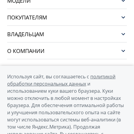
МОДЕЛИ
НОВЫЙ COOLRAY
ПОКУПАТЕЛЯМ
PREFACE
Выбор и покупка
CITYRAY
ВЛАДЕЛЬЦАМ
Финансы и услуги
ATLAS
Сервис
О КОМПАНИИ
OKAVANGO
Поддержка
О бренде GEELY
MONJARO
О дилерском центре
Архивные модели
Используя сайт, вы соглашаетесь с
политикой
Мы в соцсетях
Новости
обработки персональных данных
и
использованием куки вашего браузера. Куки
Наша команда
можно отключить в любой момент в настройках
Правовая информация
браузера. Для обеспечения оптимальной работы
и улучшения пользовательского опыта на сайте
Контакты
© 2026
могут использоваться системы веб-аналитики (в
том числе Яндекс.Метрика). Продолжая
Официальный сайт Geely в России