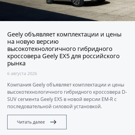
Аксессуары
Советы по эксплуатации
Спецпредложения
ФИНАНСЫ И УСЛУГИ
MONJARO
PREFACE
Автокредит
ПОДДЕРЖКА
Geely объявляет комплектации и цены
от 4 349 990 ₽*
от 3 079 990 ₽*
на новую версию
Расчет КАСКО
Помощь на дорогах
высокотехнологичного гибридного
кроссовера Geely EX5 для российского
Страхование
Гарантия Geely
рынка
GEELY Лизинг
Сервисная книжка
6 августа 2026
Вопросы и ответы
Компания Geely объявляет комплектации и цены
высокотехнологичного гибридного кроссовера D-
SUV сегмента Geely EX5 в новой версии EM-R с
последовательной силовой установкой.
Читать далее