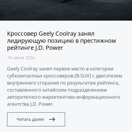
Аксессуары
Советы по эксплуатации
Спецпредложения
ФИНАНСЫ И УСЛУГИ
MONJARO
PREFACE
Автокредит
ПОДДЕРЖКА
Кроссовер Geely Coolray занял
от 4 349 990 ₽*
от 3 079 990 ₽*
лидирующую позицию в престижном
Расчет КАСКО
Помощь на дорогах
рейтинге J.D. Power
Страхование
Гарантия Geely
18 июня 2026
GEELY Лизинг
Сервисная книжка
Geely Coolray занял первое место в категории
субкомпактных кроссоверов (B-SUV) с двигателем
Вопросы и ответы
внутреннего сгорания по результатам рейтинга,
составленного китайским подразделением
авторитетного маркетингово-информационного
агентства J.D. Power.
Читать далее