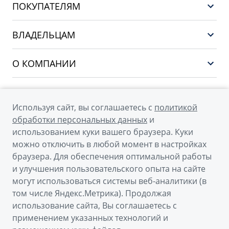
ПОКУПАТЕЛЯМ
PREFACE
Выбор и покупка
CITYRAY
ВЛАДЕЛЬЦАМ
Финансы и услуги
ATLAS
Сервис
О КОМПАНИИ
OKAVANGO
Поддержка
О бренде GEELY
MONJARO
О дилерском центре
Архивные модели
Используя сайт, вы соглашаетесь с
политикой
Мы в соцсетях
Новости
обработки персональных данных
и
использованием куки вашего браузера. Куки
Наша команда
можно отключить в любой момент в настройках
Правовая информация
браузера. Для обеспечения оптимальной работы
и улучшения пользовательского опыта на сайте
Контакты
© 2026
могут использоваться системы веб-аналитики (в
том числе Яндекс.Метрика). Продолжая
Официальный сайт Geely в России
использование сайта, Вы соглашаетесь с
Политика обработки персональных данных
применением указанных технологий и