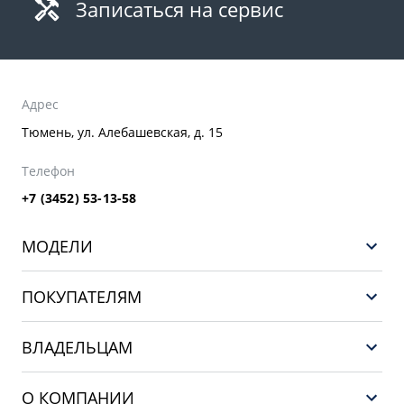
Записаться на сервис
Адрес
Тюмень, ул. Алебашевская, д. 15
Телефон
+7 (3452) 53-13-58
МОДЕЛИ
НОВЫЙ COOLRAY
ПОКУПАТЕЛЯМ
PREFACE
Выбор и покупка
CITYRAY
ВЛАДЕЛЬЦАМ
Финансы и услуги
ATLAS
Сервис
О КОМПАНИИ