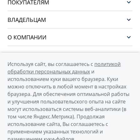
ПОКУПАТЕЛЯМ
PREFACE
Выбор и покупка
CITYRAY
ВЛАДЕЛЬЦАМ
Финансы и услуги
ATLAS
Сервис
О КОМПАНИИ
OKAVANGO
Поддержка
О бренде GEELY
MONJARO
О дилерском центре
Архивные модели
Используя сайт, вы соглашаетесь с
политикой
Мы в соцсетях
Новости
обработки персональных данных
и
использованием куки вашего браузера. Куки
Наша команда
можно отключить в любой момент в настройках
Правовая информация
браузера. Для обеспечения оптимальной работы
и улучшения пользовательского опыта на сайте
Контакты
© 2026
могут использоваться системы веб-аналитики (в
том числе Яндекс.Метрика). Продолжая
Официальный сайт Geely в России
использование сайта, Вы соглашаетесь с
Политика обработки персональных данных
применением указанных технологий и
размещением куки-файлов.
Правовая информация