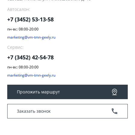
Аксессуары
Советы по эксплуатации
Автосалон:
Спецпредложения
ФИНАНСЫ И УСЛУГИ
+7 (3452) 53-13-58
MONJARO
PREFACE
пн-вс: 08:00-20:00
Автокредит
ПОДДЕРЖКА
от 4 349 990 ₽*
от 3 079 990 ₽*
marketing@vm-tmn-geely.ru
Расчет КАСКО
Помощь на дорогах
Сервис:
+7 (3452) 42-54-78
Страхование
Гарантия Geely
пн-вс: 08:00-20:00
GEELY Лизинг
Сервисная книжка
marketing@vm-tmn-geely.ru
Вопросы и ответы
Проложить маршрут
Заказать звонок