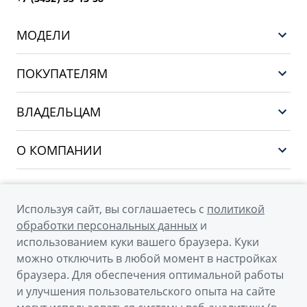
МОДЕЛИ
НОВЫЙ COOLRAY
ПОКУПАТЕЛЯМ
PREFACE
Выбор и покупка
CITYRAY
ВЛАДЕЛЬЦАМ
Финансы и услуги
ATLAS
Сервис
О КОМПАНИИ
OKAVANGO
Поддержка
О бренде GEELY
MONJARO
О дилерском центре
Архивные модели
Используя сайт, вы соглашаетесь с
политикой
Мы в соцсетях
Новости
обработки персональных данных
и
использованием куки вашего браузера. Куки
Наша команда
можно отключить в любой момент в настройках
Правовая информация
браузера. Для обеспечения оптимальной работы
и улучшения пользовательского опыта на сайте
Контакты
© 2026