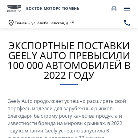
ВОСТОК МОТОРС ТЮМЕНЬ
Тюмень, ул. Алебашевская, д. 15
ЭКСПОРТНЫЕ ПОСТАВКИ
ПОКУПАТЕЛЯМ
О КОМПАНИИ
ВЛАДЕЛЬЦАМ
МОДЕЛИ
GEELY AUTO ПРЕВЫСИЛИ
ВЫБОР И ПОКУПКА
СЕРВИС
О бренде GEELY
100 000 АВТОМОБИЛЕЙ В
2022 ГОДУ
Автомобили в наличии
Запись в сервисный центр
О дилерском центре
НОВЫЙ COOLRAY
CITYRAY
Спецпредложения
Техническое обслуживание
Новости
от 2 764 990 ₽*
от 2 599 990 ₽*
Получить персональное предложение
Калькулятор ТО
Geely Auto продолжает успешно расширять свой
Наша команда
портфель моделей для зарубежных рынков.
Записаться на тест-драйв
Ценности сервиса Geely
Благодаря быстрому росту качества продукта и
Правовая информация
известности бренда на мировых рынках, в 2022
ATLAS
OKAVANGO
Трейд-ин
Руководство по эксплуатации
году компания Geely успешно запустила 8
Контакты
от 3 189 990 ₽*
от 3 429 990 ₽*