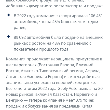
высококлассных продуктов в 27 странах,
Аксессуары
Советы по эксплуатации
добившись двукратного роста экспорта и продаж:
Спецпредложения
ФИНАНСЫ И УСЛУГИ
В 2022 году компания экспортировала 106 431
автомобиль, что на 45% больше, чем годом
MONJARO
PREFACE
Автокредит
ПОДДЕРЖКА
ранее;
от 4 349 990 ₽*
от 3 079 990 ₽*
Расчет КАСКО
Помощь на дорогах
89 092 автомобиля было продано на внешних
рынках с ростом на 48% по сравнению с
Страхование
Гарантия Geely
показателем прошлого года.
GEELY Лизинг
Сервисная книжка
Компания продолжает наращивать присутствие в
шести регионах (Восточная Европа, Ближний
Вопросы и ответы
Восток, Азиатско-Тихоокеанский регион, Африка,
Латинская Америка и Европа) и смогла добиться
значительных успехов на европейском рынке.
Всего по итогам 2022 года Geely Auto вышла на 20
новых рынков, включая Казахстан, Норвегию и
Венгрию — теперь компания имеет 379 точек
продаж и обслуживания за пределами Китая.