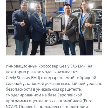
Аксессуары
Советы по эксплуатации
Спецпредложения
ФИНАНСЫ И УСЛУГИ
MONJARO
PREFACE
Автокредит
ПОДДЕРЖКА
от 4 349 990 ₽*
от 3 079 990 ₽*
Расчет КАСКО
Помощь на дорогах
Страхование
Гарантия Geely
GEELY Лизинг
Сервисная книжка
Инновационный кроссовер Geely EX5 EM-i (на
Вопросы и ответы
некоторых рынках модель называется
Geely Starray EM-i) с подзаряжаемой гибридной
силовой установкой доказал высочайший уровень
безопасности в уникальном краш-тесте,
смоделированном на базе Европейской
программы оценки новых автомобилей (Euro
NCAP). Проверка проходила на территории