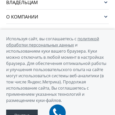
CITYRAY
ВЛАДЕЛЬЦАМ
Финансы и услуги
ATLAS
Сервис
О КОМПАНИИ
OKAVANGO
Поддержка
О бренде GEELY
MONJARO
О дилерском центре
Архивные модели
Используя сайт, вы соглашаетесь с
политикой
Мы в соцсетях
Новости
обработки персональных данных
и
использованием куки вашего браузера. Куки
Наша команда
можно отключить в любой момент в настройках
Правовая информация
браузера. Для обеспечения оптимальной работы
и улучшения пользовательского опыта на сайте
Контакты
© 2026
могут использоваться системы веб-аналитики (в
том числе Яндекс.Метрика). Продолжая
Официальный сайт Geely в России
использование сайта, Вы соглашаетесь с
Политика обработки персональных данных
применением указанных технологий и
размещением куки-файлов.
Правовая информация
Сделано в ПЕРКС