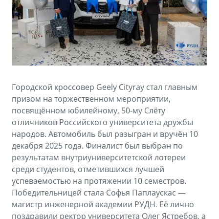
Аксессуары
Советы по эксплуатации
Спецпредложения
ФИНАНСЫ И УСЛУГИ
MONJARO
PREFACE
Автокредит
ПОДДЕРЖКА
от 4 349 990 ₽*
от 3 079 990 ₽*
Расчет КАСКО
Помощь на дорогах
Городской кроссовер Geely Cityray стал главным
Страхование
Гарантия Geely
призом на торжественном мероприятии,
посвящённом юбилейному, 50-му Слёту
GEELY Лизинг
Сервисная книжка
отличников Российского университета дружбы
народов. Автомобиль был разыгран и вручён 10
Вопросы и ответы
декабря 2025 года. Финалист был выбран по
результатам внутриуниверситетской лотереи
среди студентов, отметившихся лучшей
успеваемостью на протяжении 10 семестров.
Победительницей стала Софья Паплаускас —
магистр инженерной академии РУДН. Её лично
поздравили ректор университета Олег Ястребов, а