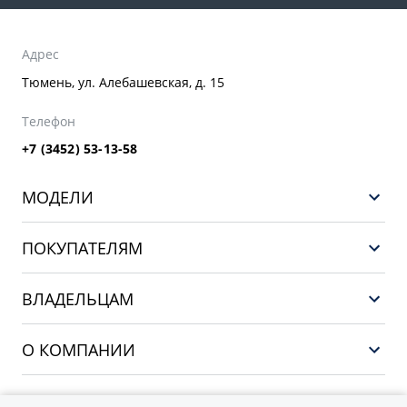
Адрес
Тюмень, ул. Алебашевская, д. 15
Телефон
+7 (3452) 53-13-58
МОДЕЛИ
НОВЫЙ COOLRAY
ПОКУПАТЕЛЯМ
PREFACE
Выбор и покупка
CITYRAY
ВЛАДЕЛЬЦАМ
Финансы и услуги
ATLAS
Сервис
О КОМПАНИИ
OKAVANGO
Поддержка
О бренде GEELY
MONJARO