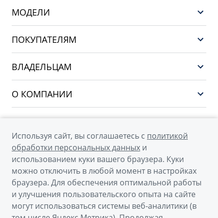
МОДЕЛИ
НОВЫЙ COOLRAY
ПОКУПАТЕЛЯМ
PREFACE
Выбор и покупка
CITYRAY
ВЛАДЕЛЬЦАМ
Финансы и услуги
ATLAS
Сервис
О КОМПАНИИ
OKAVANGO
Поддержка
О бренде GEELY
MONJARO
О дилерском центре
Архивные модели
Используя сайт, вы соглашаетесь с
политикой
Мы в соцсетях
Новости
обработки персональных данных
и
использованием куки вашего браузера. Куки
Наша команда
можно отключить в любой момент в настройках
Правовая информация
браузера. Для обеспечения оптимальной работы
и улучшения пользовательского опыта на сайте
Контакты
© 2026
могут использоваться системы веб-аналитики (в
том числе Яндекс.Метрика). Продолжая