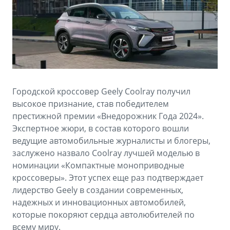
Аксессуары
Советы по эксплуатации
Спецпредложения
ФИНАНСЫ И УСЛУГИ
MONJARO
PREFACE
Автокредит
ПОДДЕРЖКА
от 4 349 990 ₽*
от 3 079 990 ₽*
Расчет КАСКО
Помощь на дорогах
Городской кроссовер Geely Coolray получил
Страхование
Гарантия Geely
высокое признание, став победителем
престижной премии «Внедорожник Года 2024».
GEELY Лизинг
Сервисная книжка
Экспертное жюри, в состав которого вошли
ведущие автомобильные журналисты и блогеры,
Вопросы и ответы
заслужено назвало Coolray лучшей моделью в
номинации «Компактные моноприводные
кроссоверы». Этот успех еще раз подтверждает
лидерство Geely в создании современных,
надежных и инновационных автомобилей,
которые покоряют сердца автолюбителей по
всему миру.