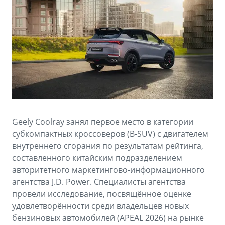
Аксессуары
Советы по эксплуатации
Спецпредложения
ФИНАНСЫ И УСЛУГИ
MONJARO
PREFACE
Автокредит
ПОДДЕРЖКА
от 4 349 990 ₽*
от 3 079 990 ₽*
Расчет КАСКО
Помощь на дорогах
Страхование
Гарантия Geely
GEELY Лизинг
Сервисная книжка
Geely Coolray занял первое место в категории
субкомпактных кроссоверов (B-SUV) с двигателем
Вопросы и ответы
внутреннего сгорания по результатам рейтинга,
составленного китайским подразделением
авторитетного маркетингово-информационного
агентства J.D. Power. Специалисты агентства
провели исследование, посвящённое оценке
удовлетворённости среди владельцев новых
бензиновых автомобилей (APEAL 2026) на рынке