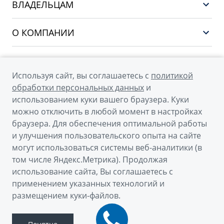
CITYRAY
ВЛАДЕЛЬЦАМ
Финансы и услуги
ATLAS
Сервис
О КОМПАНИИ
OKAVANGO
Поддержка
О бренде GEELY
MONJARO
О дилерском центре
Архивные модели
Используя сайт, вы соглашаетесь с
политикой
Мы в соцсетях
Новости
обработки персональных данных
и
использованием куки вашего браузера. Куки
Наша команда
можно отключить в любой момент в настройках
Правовая информация
браузера. Для обеспечения оптимальной работы
и улучшения пользовательского опыта на сайте
Контакты
© 2026
могут использоваться системы веб-аналитики (в
том числе Яндекс.Метрика). Продолжая
Официальный сайт Geely в России
использование сайта, Вы соглашаетесь с
Политика обработки персональных данных
применением указанных технологий и
размещением куки-файлов.
Правовая информация
Сделано в ПЕРКС