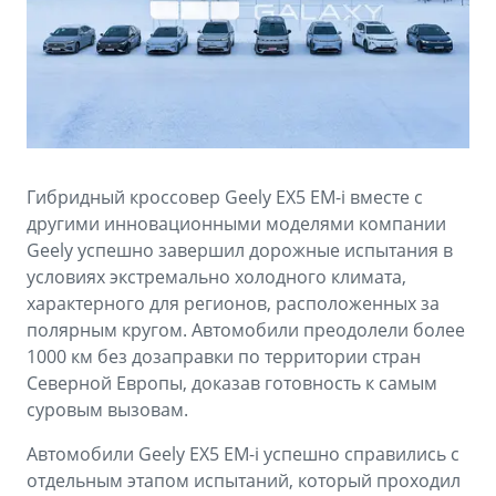
Аксессуары
Советы по эксплуатации
Спецпредложения
ФИНАНСЫ И УСЛУГИ
MONJARO
PREFACE
Автокредит
ПОДДЕРЖКА
от 4 349 990 ₽*
от 3 079 990 ₽*
Расчет КАСКО
Помощь на дорогах
Гибридный кроссовер Geely EX5 EM-i вместе с
Страхование
Гарантия Geely
другими инновационными моделями компании
Geely успешно завершил дорожные испытания в
GEELY Лизинг
Сервисная книжка
условиях экстремально холодного климата,
характерного для регионов, расположенных за
Вопросы и ответы
полярным кругом. Автомобили преодолели более
1000 км без дозаправки по территории стран
Северной Европы, доказав готовность к самым
суровым вызовам.
Автомобили Geely EX5 EM-i успешно справились с
отдельным этапом испытаний, который проходил