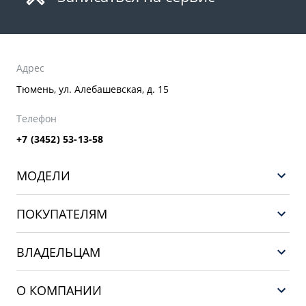
Адрес
Тюмень, ул. Алебашевская, д. 15
Телефон
+7 (3452) 53-13-58
МОДЕЛИ
НОВЫЙ COOLRAY
ПОКУПАТЕЛЯМ
PREFACE
Выбор и покупка
CITYRAY
ВЛАДЕЛЬЦАМ
Финансы и услуги
ATLAS
Сервис
О КОМПАНИИ
OKAVANGO
Поддержка