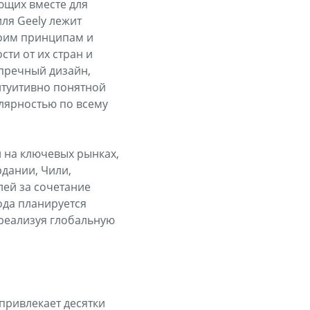
ющих вместе для
ля Geely лежит
воим принципам и
ти от их стран и
упречный дизайн,
нтуитивно понятной
лярностью по всему
 на ключевых рынках,
рдании, Чили,
ей за сочетание
года планируется
 реализуя глобальную
 привлекает десятки