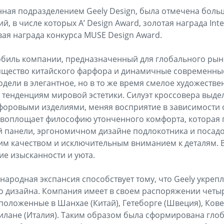
нная подразделением Geely Design, была отмечена бол
 в числе которых A’ Design Award, золотая награда Inte
вая награда конкурса MUSE Design Award.
биль компании, предназначенный для глобального рынк
ящество китайского фарфора и динамичные современные
дели в элегантное, но в то же время смелое художеств
т тенденциям мировой эстетики. Силуэт кроссовера выде
оровыми изделиями, меняя восприятие в зависимости 
 воплощает философию утонченного комфорта, которая 
 панели, эргономичном дизайне подлокотника и посадо
м качеством и исключительным вниманием к деталям. В
е изысканности и уюта.
народная экспансия способствует тому, что Geely укрепл
о дизайна. Компания имеет в своем распоряжении четы
положенные в Шанхае (Китай), Гетеборге (Швеция), Ков
илане (Италия). Таким образом была сформирована гло