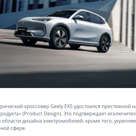
ический кроссовер Geely EX5 удостоился престижной н
продукта» (Product Design). Это подтверждает исключит
в области дизайна электромобилей, кроме того, укрепл
ной сфере.