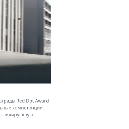
аграды Red Dot Award
ельные компетенции
яет лидирующую