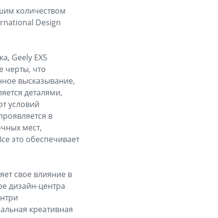
ьшим количеством
rnational Design
а, Geely EX5
 черты, что
енное высказывание,
ляется деталями,
от условий
проявляется в
чных мест,
се это обеспечивает
яет свое влияние в
ре дизайн-центра
ентри
бальная креативная