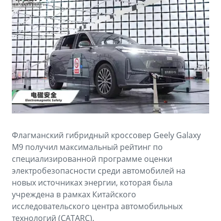
Аксессуары
Советы по эксплуатации
Спецпредложения
ФИНАНСЫ И УСЛУГИ
MONJARO
PREFACE
Автокредит
ПОДДЕРЖКА
от 4 349 990 ₽*
от 3 079 990 ₽*
Расчет КАСКО
Помощь на дорогах
Страхование
Гарантия Geely
GEELY Лизинг
Сервисная книжка
Флагманский гибридный кроссовер Geely Galaxy
Вопросы и ответы
M9 получил максимальный рейтинг по
специализированной программе оценки
электробезопасности среди автомобилей на
новых источниках энергии, которая была
учреждена в рамках Китайского
исследовательского центра автомобильных
технологий (CATARC).