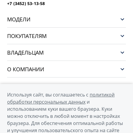
+7 (3452) 53-13-58
МОДЕЛИ
НОВЫЙ COOLRAY
ПОКУПАТЕЛЯМ
PREFACE
Выбор и покупка
CITYRAY
ВЛАДЕЛЬЦАМ
Финансы и услуги
ATLAS
Сервис
О КОМПАНИИ
OKAVANGO
Поддержка
О бренде GEELY
MONJARO
О дилерском центре
Архивные модели
Используя сайт, вы соглашаетесь с
политикой
Мы в соцсетях
Новости
обработки персональных данных
и
использованием куки вашего браузера. Куки
Наша команда
можно отключить в любой момент в настройках
Правовая информация
браузера. Для обеспечения оптимальной работы
и улучшения пользовательского опыта на сайте
Контакты