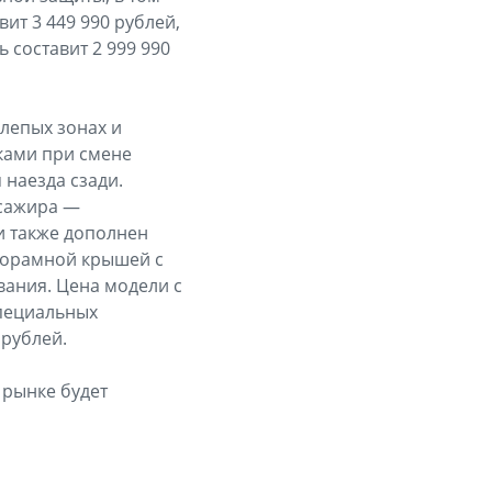
ит 3 449 990 рублей,
 составит 2 999 990
слепых зонах и
ками при смене
 наезда сзади.
ссажира —
и также дополнен
норамной крышей с
вания. Цена модели с
специальных
 рублей.
 рынке будет