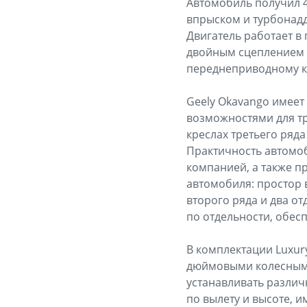
Автомобиль получил 
впрыском и турбонадд
Двигатель работает в
двойным сцеплением «
переднеприводному к
Geely Okavango имеет
возможностями для тр
креслах третьего ряда
Практичность автомоб
компанией, а также п
автомобиля: простор 
второго ряда и два о
по отдельности, обес
В комплектации Luxur
дюймовыми колесными
устанавливать различ
по вылету и высоте, 