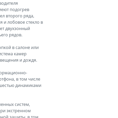
 водителя
меют подогрев
л второго ряда,
я и лобовое стекло в
ает двухзонный
его рядов.
опкой в салоне или
истема камер
свещения и дождя.
формационно-
тфона, в том числе
 шестью динамиками
енных систем,
при экстренном
ной защиты, в том