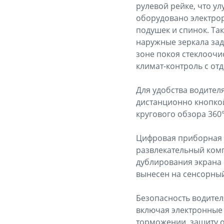
рулевой рейке, что у
оборудовано электрор
подушек и спинок. Та
наружные зеркала зад
зоне покоя стеклоочи
климат-контроль с от
Для удобства водител
дистанционно кнопкой
кругового обзора 360°
Цифровая приборная 
развлекательный комп
дублирования экрана 
вынесен на сенсорный
Безопасность водител
включая электронные
торможении, защиту о