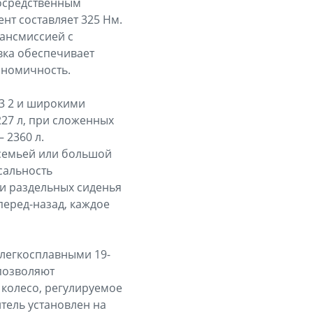
посредственным
нт составляет 325 Нм.
рансмиссией с
вка обеспечивает
ономичность.
 3 2 и широкими
27 л, при сложенных
 2360 л.
 семьей или большой
сальность
ри раздельных сиденья
перед-назад, каждое
 легкосплавными 19-
позволяют
колесо, регулируемое
итель установлен на