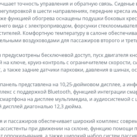
лучшает точность управления и обратную связь. Сиденье
егулировкой в шести направлениях, передние кресла и
кже функцией обогрева оснащены подушки боковых кресе
него вида с электроприводом, форсунки стеклоомывател
стителей. Комфортную температуру в салоне обеспечив
дельными воздуховодами для пассажиров второго и треть
я предусмотрены бесключевой доступ, пуск двигателя кн
 на ключе, круиз-контроль с ограничителем скорости, с
, а также задние датчики парковки, давления в шинах, о
панель представлена на 10,25-дюймовом дисплее, а ин
лекс с поддержкой Bluetooth, функцией интеграции смар
смартфона на дисплее мультимедиа, и аудиосистемой с
 дисплей диагональю 12,3 дюйма.
я и пассажиров обеспечивает широкий комплекс соврем
 ассистенты при движении на склоне, функцию помощи 
т опрокидывания, а также широкий набор систем пассив