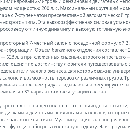
4-цилиндровый 2-литровый бензиновый двигатель с не
увом мощностью 200 л. с. Максимальный крутящий моме
 паре с 7-ступенчатой преселективной автоматической т
мокрого» типа. Эта высокоэффективная силовая устано
россоверу отличную динамику и высокую топливную эк
 просторный 7-местный салон с посадочной формулой 2
ансформации. Объем багажного отделения составляет 2
 — 628 л, а при сложенных сиденьях второго и третьего —
иля оценят по достоинству любители путешествовать с
редставители малого бизнеса, для которых важна универ
в салоне и возможность перевозки различных грузов. Т
тдельных на третьем ряду складываются и регулируются в
печивая до 32 вариантов конфигурации салона.
y кроссовер оснащен полностью светодиодной оптикой,
 дисками и длинными рейлингами на крыше, которые 
ные багажные системы. Мультифункциональное рулевое 
имеет функцию обогрева и кожаную отделку. Электроусил