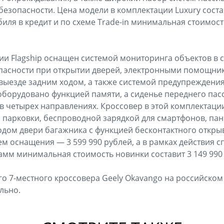
безопасности. Цена модели в комплектации Luxury состав
иля в кредит и по схеме Trade-in минимальная стоимость
сии Flagship оснащен системой мониторинга объектов в 
пасности при открытии дверей, электронными помощни
выезде задним ходом, а также системой предупреждения
оборудовано функцией памяти, а сиденье переднего па
в четырех направлениях. Кроссовер в этой комплектаци
 парковки, беспроводной зарядкой для смартфонов, па
дом двери багажника с функцией бесконтактного откры
 оснащения — 3 599 990 рублей, а в рамках действия 
мм минимальная стоимость новинки составит 3 149 990
го 7-местного кроссовера Geely Okavango на российском
льно.