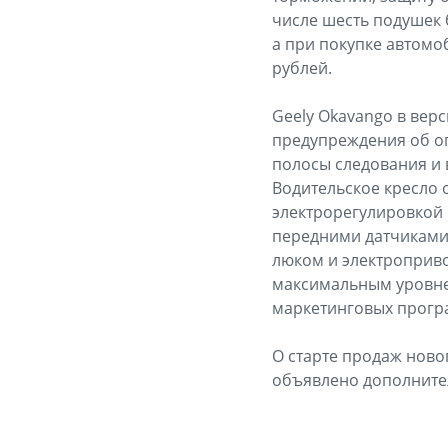
числе шесть подушек 
а при покупке автомоб
рублей.
Geely Okavango в вер
предупреждения об о
полосы следования и 
Водительское кресло 
электрорегулировкой 
передними датчиками
люком и электроприво
максимальным уровнем
маркетинговых програ
О старте продаж ново
объявлено дополните