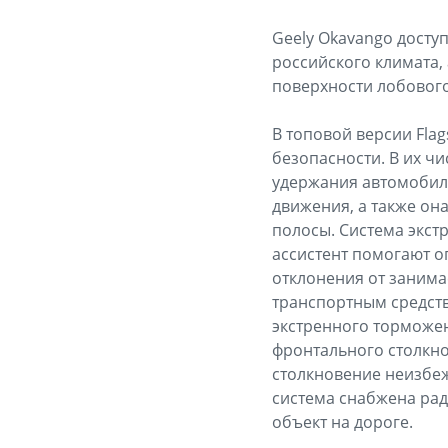
Geely Okavango доступ
российского климата
поверхности лобового
В топовой версии Fla
безопасности. В их ч
удержания автомобиля
движения, а также он
полосы. Система экст
ассистент помогают о
отклонения от занима
транспортным средств
экстренного торможени
фронтального столкно
столкновение неизбеж
система снабжена ра
объект на дороге.