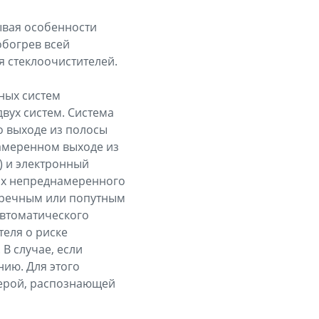
тывая особенности
богрев всей
я стеклоочистителей.
ных систем
вух систем. Система
о выходе из полосы
намеренном выходе из
) и электронный
иях непреднамеренного
стречным или попутным
автоматического
теля о риске
В случае, если
ию. Для этого
мерой, распознающей