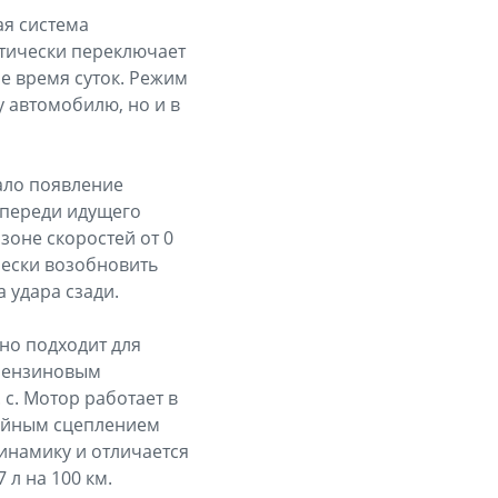
ая система
атически переключает
е время суток. Режим
 автомобилю, но и в
ало появление
впереди идущего
зоне скоростей от 0
чески возобновить
 удара сзади.
но подходит для
 бензиновым
с. Мотор работает в
войным сцеплением
инамику и отличается
л на 100 км.