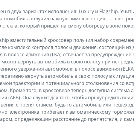
ен в двух вариантах исполнения: Luxury и Flagship. Учи
, автомобиль получил важную зимнюю опцию — электроо
 стекла, который пришел на смену обогреву в зоне поко
gship вместительный кроссовер получил набор современ
исле комплекс контроля полосы движения, состоящий из д
 в полосе движения (LKA) отвечает за предупреждение 
а может вернуть автомобиль в свою полосу при непред
ренного удержания автомобиля в полосе движения (ELKA
перативно вернуть автомобиль в свою полосу в ситуац
емой траектории и потенциального столкновения со в
ом. Кроме того, в кроссовере теперь доступна система 
я (AEB). Она служит для того, чтобы предупредить води
вения с препятствием, будь то автомобиль или пешеход. 
но, электроника прибегает к автоматическому торможен
даром, определяющим расстояние до препятствия, и ка