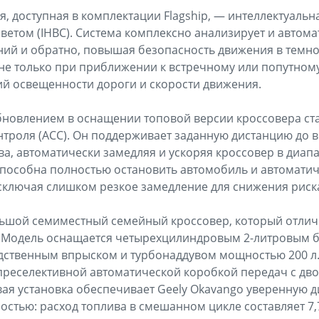
, доступная в комплектации Flagship, — интеллектуальн
ветом (IHBC). Система комплексно анализирует и автом
ний и обратно, повышая безопасность движения в темно
не только при приближении к встречному или попутному
ий освещенности дороги и скорости движения.
новлением в оснащении топовой версии кроссовера ст
нтроля (ACC). Он поддерживает заданную дистанцию до 
ва, автоматически замедляя и ускоряя кроссовер в диапа
 способна полностью остановить автомобиль и автомати
сключая слишком резкое замедление для снижения риска
льшой семиместный семейный кроссовер, который отлич
. Модель оснащается четырехцилиндровым 2-литровым
дственным впрыском и турбонаддувом мощностью 200 л. 
 преселективной автоматической коробкой передач с д
вая установка обеспечивает Geely Okavango уверенную д
стью: расход топлива в смешанном цикле составляет 7,7 