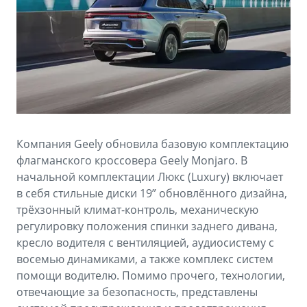
Аксессуары
Советы по эксплуатации
Спецпредложения
ФИНАНСЫ И УСЛУГИ
MONJARO
PREFACE
Автокредит
ПОДДЕРЖКА
от 4 349 990 ₽*
от 3 079 990 ₽*
Расчет КАСКО
Помощь на дорогах
Страхование
Гарантия Geely
Компания Geely обновила базовую комплектацию
GEELY Лизинг
Сервисная книжка
флагманского кроссовера Geely Monjaro. В
начальной комплектации Люкс (Luxury) включает
Вопросы и ответы
в себя стильные диски 19” обновлённого дизайна,
трёхзонный климат-контроль, механическую
регулировку положения спинки заднего дивана,
кресло водителя с вентиляцией, аудиосистему с
восемью динамиками, а также комплекс систем
помощи водителю. Помимо прочего, технологии,
отвечающие за безопасность, представлены