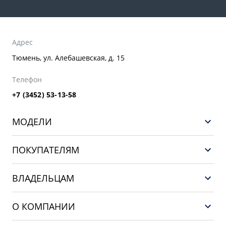
Адрес
Тюмень, ул. Алебашевская, д. 15
Телефон
+7 (3452) 53-13-58
МОДЕЛИ
НОВЫЙ COOLRAY
ПОКУПАТЕЛЯМ
PREFACE
Выбор и покупка
CITYRAY
ВЛАДЕЛЬЦАМ
Финансы и услуги
ATLAS
Сервис
О КОМПАНИИ
OKAVANGO
Поддержка
О бренде GEELY