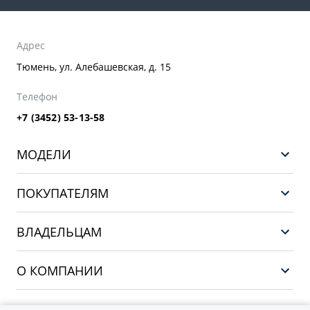
Адрес
Тюмень, ул. Алебашевская, д. 15
Телефон
+7 (3452) 53-13-58
МОДЕЛИ
НОВЫЙ COOLRAY
ПОКУПАТЕЛЯМ
PREFACE
Выбор и покупка
CITYRAY
ВЛАДЕЛЬЦАМ
Финансы и услуги
ATLAS
Сервис
О КОМПАНИИ
OKAVANGO
Поддержка
О бренде GEELY
MONJARO