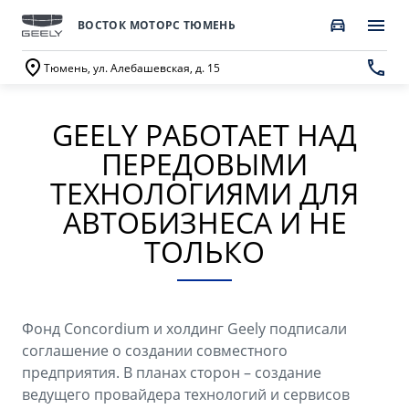
ВОСТОК МОТОРС ТЮМЕНЬ
Тюмень, ул. Алебашевская, д. 15
GEELY РАБОТАЕТ НАД
ПОКУПАТЕЛЯМ
О КОМПАНИИ
ВЛАДЕЛЬЦАМ
МОДЕЛИ
ПЕРЕДОВЫМИ
ВЫБОР И ПОКУПКА
СЕРВИС
О бренде GEELY
ТЕХНОЛОГИЯМИ ДЛЯ
АВТОБИЗНЕСА И НЕ
Автомобили в наличии
Запись в сервисный центр
О дилерском центре
ТОЛЬКО
НОВЫЙ COOLRAY
CITYRAY
Спецпредложения
Техническое обслуживание
Новости
от 2 764 990 ₽*
от 2 599 990 ₽*
Получить персональное предложение
Калькулятор ТО
Наша команда
Фонд Concordium и холдинг Geely подписали
Записаться на тест-драйв
Ценности сервиса Geely
Правовая информация
соглашение о создании совместного
ATLAS
OKAVANGO
предприятия. В планах сторон – создание
Трейд-ин
Руководство по эксплуатации
Контакты
от 3 189 990 ₽*
от 3 429 990 ₽*
ведущего провайдера технологий и сервисов