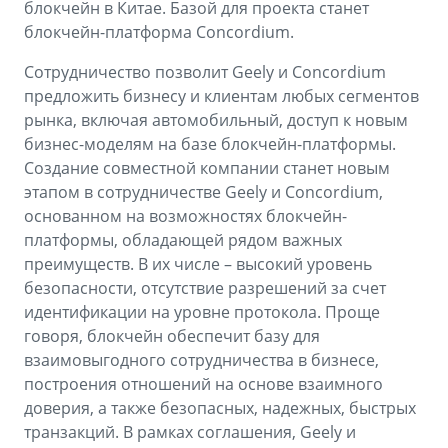
Аксессуары
Советы по эксплуатации
блокчейн в Китае. Базой для проекта станет
блокчейн-платформа Concordium.
Спецпредложения
ФИНАНСЫ И УСЛУГИ
Сотрудничество позволит Geely и Concordium
MONJARO
PREFACE
предложить бизнесу и клиентам любых сегментов
Автокредит
ПОДДЕРЖКА
от 4 349 990 ₽*
от 3 079 990 ₽*
рынка, включая автомобильный, доступ к новым
бизнес-моделям на базе блокчейн-платформы.
Расчет КАСКО
Помощь на дорогах
Создание совместной компании станет новым
Страхование
Гарантия Geely
этапом в сотрудничестве Geely и Concordium,
основанном на возможностях блокчейн-
GEELY Лизинг
Сервисная книжка
платформы, обладающей рядом важных
преимуществ. В их числе – высокий уровень
Вопросы и ответы
безопасности, отсутствие разрешений за счет
идентификации на уровне протокола. Проще
говоря, блокчейн обеспечит базу для
взаимовыгодного сотрудничества в бизнесе,
построения отношений на основе взаимного
доверия, а также безопасных, надежных, быстрых
транзакций. В рамках соглашения, Geely и