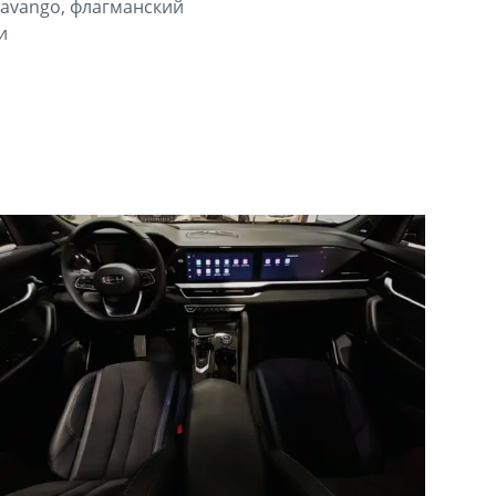
kavango, флагманский
и