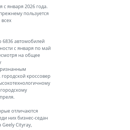
 с января 2026 года.
-прежнему пользуется
 всех
о 6836 автомобилей
жности с января по май
несмотря на общее
y
 признанным
, городской кроссовер
 высокотехнологичному
 городскому
преля.
орые отличаются
ди них бизнес-седан
Geely Cityray,