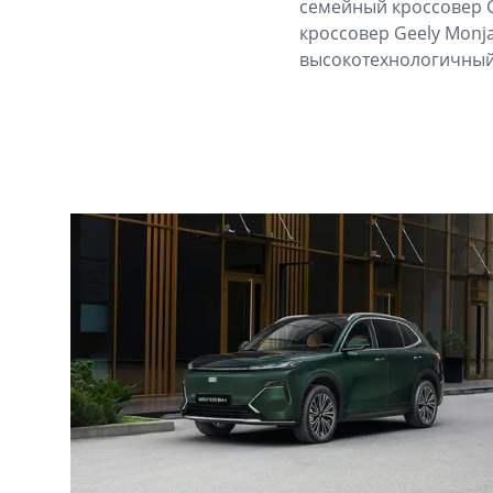
семейный кроссовер G
кроссовер Geely Monj
высокотехнологичный