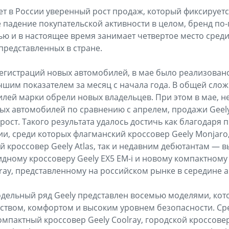
ет в России уверенный рост продаж, который фиксируется
 падение покупательской активности в целом, бренд по
ю и в настоящее время занимает четвертое место среди
представленных в стране.
регистраций новых автомобилей, в мае было реализован
учшим показателем за месяц с начала года. В общей сло
илей марки обрели новых владельцев. При этом в мае, 
ых автомобилей по сравнению с апрелем, продажи Geel
ост. Такого результата удалось достичь как благодаря
и, среди которых флагманский кроссовер Geely Monjaro
ный кроссовер Geely Atlas, так и недавним дебютантам —
ному кроссоверу Geely EX5 EM-i и новому компактному
lray, представленному на российском рынке в середине а
дельный ряд Geely представлен восемью моделями, кот
твом, комфортом и высоким уровнем безопасности. Сре
компактный кроссовер Geely Coolray, городской кроссовер 