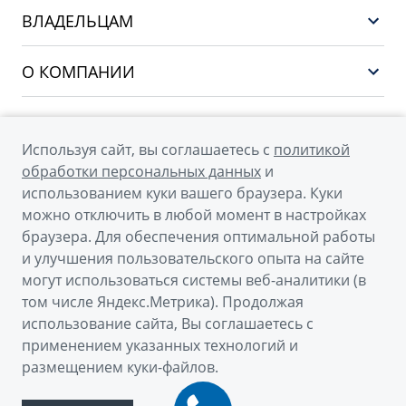
Выбор и покупка
CITYRAY
ВЛАДЕЛЬЦАМ
Финансы и услуги
ATLAS
Сервис
О КОМПАНИИ
OKAVANGO
Поддержка
О бренде GEELY
MONJARO
О дилерском центре
Архивные модели
Используя сайт, вы соглашаетесь с
политикой
Мы в соцсетях
Новости
обработки персональных данных
и
использованием куки вашего браузера. Куки
Наша команда
можно отключить в любой момент в настройках
Правовая информация
браузера. Для обеспечения оптимальной работы
и улучшения пользовательского опыта на сайте
Контакты
© 2026
могут использоваться системы веб-аналитики (в
том числе Яндекс.Метрика). Продолжая
Официальный сайт Geely в России
использование сайта, Вы соглашаетесь с
Политика обработки персональных данных
применением указанных технологий и
размещением куки-файлов.
Правовая информация