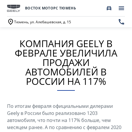
ВОСТОК МОТОРС ТЮМЕНЬ
Тюмень, ул. Алебашевская, д. 15
КОМПАНИЯ GEELY В
ПОКУПАТЕЛЯМ
О КОМПАНИИ
ВЛАДЕЛЬЦАМ
МОДЕЛИ
ФЕВРАЛЕ УВЕЛИЧИЛА
ВЫБОР И ПОКУПКА
СЕРВИС
О бренде GEELY
ПРОДАЖИ
АВТОМОБИЛЕЙ В
Автомобили в наличии
Запись в сервисный центр
О дилерском центре
РОССИИ НА 117%
НОВЫЙ COOLRAY
CITYRAY
Спецпредложения
Техническое обслуживание
Новости
от 2 764 990 ₽*
от 2 599 990 ₽*
Получить персональное предложение
Калькулятор ТО
Наша команда
По итогам февраля официальными дилерами
Записаться на тест-драйв
Ценности сервиса Geely
Правовая информация
Geely в России было реализовано 1203
ATLAS
OKAVANGO
автомобиля, что почти на 117% больше, чем
Трейд-ин
Руководство по эксплуатации
Контакты
от 3 189 990 ₽*
от 3 429 990 ₽*
месяцем ранее. А по сравнению с февралем 2020