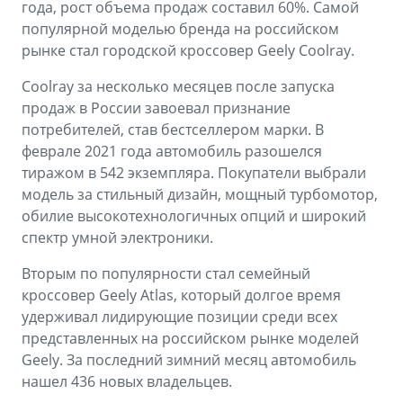
Аксессуары
Советы по эксплуатации
года, рост объема продаж составил 60%. Самой
популярной моделью бренда на российском
Спецпредложения
рынке стал городской кроссовер Geely Coolray.
ФИНАНСЫ И УСЛУГИ
MONJARO
PREFACE
Coolray за несколько месяцев после запуска
Автокредит
ПОДДЕРЖКА
от 4 349 990 ₽*
от 3 079 990 ₽*
продаж в России завоевал признание
потребителей, став бестселлером марки. В
Расчет КАСКО
Помощь на дорогах
феврале 2021 года автомобиль разошелся
Страхование
Гарантия Geely
тиражом в 542 экземпляра. Покупатели выбрали
модель за стильный дизайн, мощный турбомотор,
GEELY Лизинг
Сервисная книжка
обилие высокотехнологичных опций и широкий
спектр умной электроники.
Вопросы и ответы
Вторым по популярности стал семейный
кроссовер Geely Atlas, который долгое время
удерживал лидирующие позиции среди всех
представленных на российском рынке моделей
Geely. За последний зимний месяц автомобиль
нашел 436 новых владельцев.