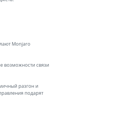
лают Monjaro
ые возможности связи
мичный разгон и
управления подарят