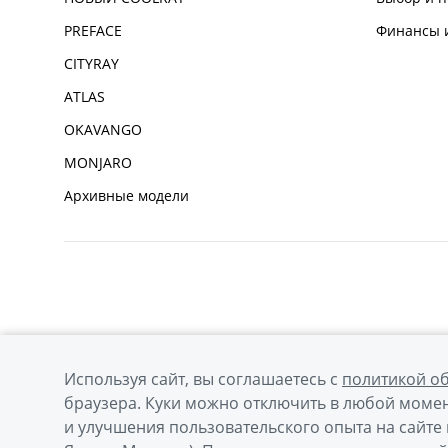
PREFACE
Финансы и
CITYRAY
ATLAS
OKAVANGO
MONJARO
Архивные модели
Используя сайт, вы соглашаетесь с
политикой о
браузера. Куки можно отключить в любой момен
и улучшения пользовательского опыта на сайте 
© 2026
Официальный сайт Geely в России
Политик