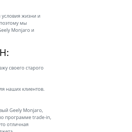
я условия жизни и
 поэтому мы
eely Monjaro и
Н:
ажу своего старого
ля наших клиентов.
вый Geely Monjaro,
о программе trade-in,
Это отличная
джета.