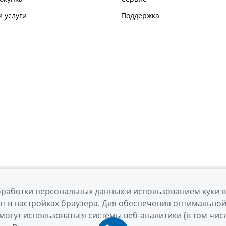
 услуги
Поддержка
бработки персональных данных
и использованием куки 
т в настройках браузера. Для обеспечения оптимально
могут использоваться системы веб-аналитики (в том чис
а обработки персональных данных
Правовая информация