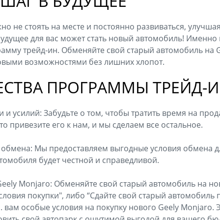
 ШАГ В БУДУЩЕЕ
но не стоять на месте и постоянно развиваться, улучша
будущее для вас может стать новый автомобиль! Именно
амму трейд-ин. Обменяйте свой старый автомобиль на G
овыми возможностями без лишних хлопот.
СТВА ПРОГРАММЫ ТРЕЙД-И
и усилий: Забудьте о том, чтобы тратить время на прод
о привезите его к нам, и мы сделаем все остальное.
 обмена: Мы предоставляем выгодные условия обмена д
томобиля будет честной и справедливой.
Geely Monjaro: Обменяйте свой старый автомобиль на но
ловия покупки", либо “Сдайте свой старый автомобиль п
 вам особые условия на покупку нового Geely Monjaro. 
вить свой автопарк с ощутимой выгодой для вашего бю