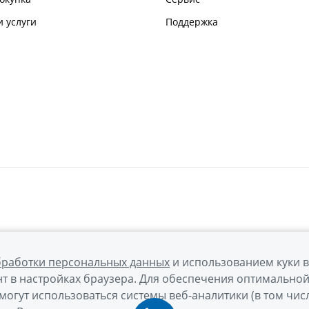
 услуги
Поддержка
бработки персональных данных
и использованием куки 
т в настройках браузера. Для обеспечения оптимально
могут использоваться системы веб-аналитики (в том чис
а обработки персональных данных
Правовая информация