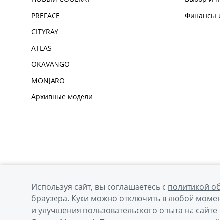
PREFACE
Финансы и
CITYRAY
ATLAS
OKAVANGO
MONJARO
Архивные модели
Используя сайт, вы соглашаетесь с
политикой о
браузера. Куки можно отключить в любой момен
и улучшения пользовательского опыта на сайте 
© 2026
Официальный сайт Geely в России
Политик