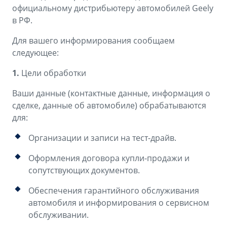
Аксессуары
Советы по эксплуатации
официальному дистрибьютеру автомобилей Geely
в РФ.
Спецпредложения
ФИНАНСЫ И УСЛУГИ
Для вашего информирования сообщаем
MONJARO
PREFACE
Автокредит
следующее:
ПОДДЕРЖКА
от 4 349 990 ₽*
от 3 079 990 ₽*
1.
Цели обработки
Расчет КАСКО
Помощь на дорогах
Ваши данные (контактные данные, информация о
Страхование
Гарантия Geely
сделке, данные об автомобиле) обрабатываются
для:
GEELY Лизинг
Сервисная книжка
Организации и записи на тест-драйв.
Вопросы и ответы
Оформления договора купли-продажи и
сопутствующих документов.
Обеспечения гарантийного обслуживания
автомобиля и информирования о сервисном
обслуживании.