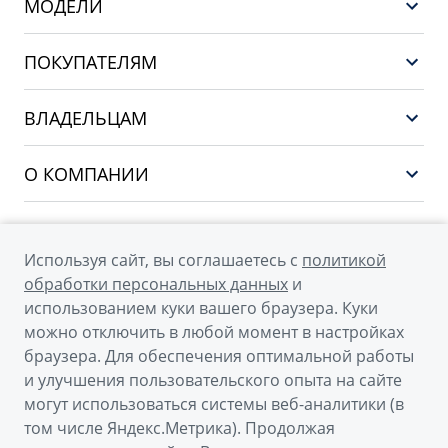
МОДЕЛИ
НОВЫЙ COOLRAY
ПОКУПАТЕЛЯМ
PREFACE
Выбор и покупка
CITYRAY
ВЛАДЕЛЬЦАМ
Финансы и услуги
ATLAS
Сервис
О КОМПАНИИ
OKAVANGO
Поддержка
О бренде GEELY
MONJARO
О дилерском центре
Архивные модели
Используя сайт, вы соглашаетесь с
политикой
Мы в соцсетях
Новости
обработки персональных данных
и
использованием куки вашего браузера. Куки
Наша команда
можно отключить в любой момент в настройках
Правовая информация
браузера. Для обеспечения оптимальной работы
и улучшения пользовательского опыта на сайте
Контакты
© 2026
могут использоваться системы веб-аналитики (в
том числе Яндекс.Метрика). Продолжая
Официальный сайт Geely в России