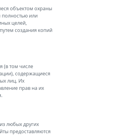
щиеся объектом охраны
я полностью или
иных целей,
 путем создания копий
 (в том числе
нации), содержащиеся
ых лиц. Их
вление прав на их
.
 из любых других
айты предоставляются