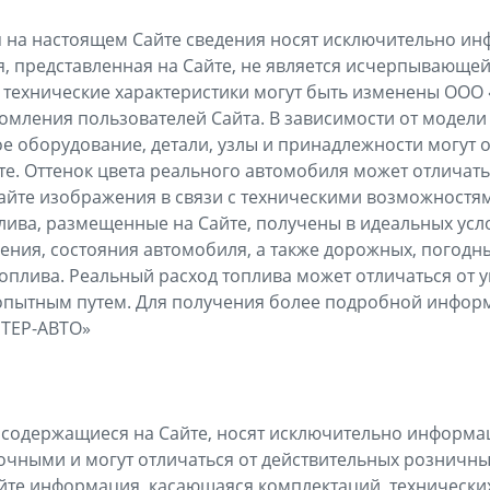
ся на настоящем Сайте сведения носят исключительно 
, представленная на Сайте, не является исчерпывающей
 технические характеристики могут быть изменены ООО
омления пользователей Сайта. В зависимости от модели
е оборудование, детали, узлы и принадлежности могут о
е. Оттенок цвета реального автомобиля может отличать
айте изображения в связи с техническими возможностя
лива, размещенные на Сайте, получены в идеальных усло
ния, состояния автомобиля, а также дорожных, погодны
оплива. Реальный расход топлива может отличаться от у
 опытным путем. Для получения более подробной инфор
НТЕР-АВТО»
х, содержащиеся на Сайте, носят исключительно информ
чными и могут отличаться от действительных розничных
йте информация, касающаяся комплектаций, технических