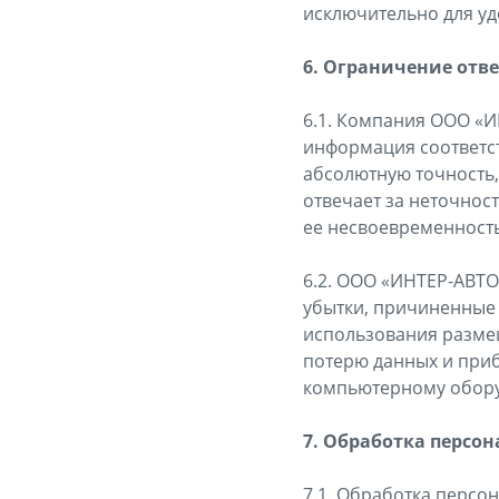
исключительно для удо
6. Ограничение отв
6.1. Компания ООО «И
информация соответст
абсолютную точность,
отвечает за неточнос
ее несвоевременность
6.2. ООО «ИНТЕР-АВТО
убытки, причиненные 
использования размещ
потерю данных и при
компьютерному обор
7. Обработка персо
7.1. Обработка персо