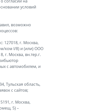
о согласии на
основании условий
Правил, возможно
роцессов:
 127018, г. Москва,
ом/ком I/8) и (или) ООО
 г. Москва, вн.тер.г.
трибьютор
ных с автомобилем, и
4, Тульская область,
аявок с сайтов;
5191, г. Москва,
омещ. 5) –