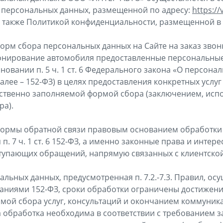
 персональных данных, размещенной по адресу:
https:/
 а также Политикой конфиденциальности, размещенной в 
форм сбора персональных данных на Сайте на заказ звонк
ронирование автомобиля предоставленные персональны
овании п. 5 ч. 1 ст. 6 Федерального закона «О персона
далее – 152-ФЗ) в целях предоставления конкретных услуг
дственно заполняемой формой сбора (заключением, исп
ра).
 формы обратной связи правовым основанием обработк
 п. 7 ч. 1 ст. 6 152-ФЗ, а именно законные права и инт
тупающих обращений, напрямую связанных с клиентско
альных данных, предусмотренная п. 7.2.-7.3. Правил, ос
ваниями 152-ФЗ, сроки обработки ограничены достижен
мой сбора услуг, консультаций и окончанием коммуник
да обработка необходима в соответствии с требованием з