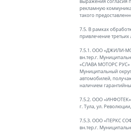
выражения согласия п
рекламную коммуника
такого предоставленн
7.5. В рамках обработ
привлечение третьих 
7.5.1. ООО «ДЖИЛИ-МОТ
вн.тер.г. Муниципальны
«СЛАВА МОТОРС РУС» (О
Муниципальный округ М
автомобилей, получаю
наличием гарантийных
7.5.2. ООО «ИНФОТЕК» 
г. Тула, ул. Революции
7.5.3. ООО «ПЕРКС СОФ
вн.тер.г. Муниципальны