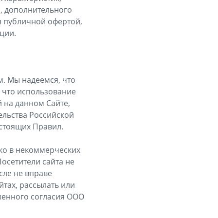
я, дополнительного
ся публичной офертой,
ции.
м. Мы надеемся, что
, что использование
 на данном Сайте,
ельства Российской
астоящих Правил.
ько в некоммерческих
Посетители сайта не
сле не вправе
йтах, рассылать или
менного согласия ООО