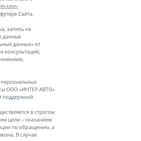
/vm-tmn-
футере Сайта.
а, запись на
е данные
льных данных» от
 и консультаций,
олнением,
и персональных
ересы ООО «ИНТЕР-АВТО»
й поддержкой.
уществляется в строгом
ием цели – оказанием
ации по обращению, а
акона. В случае