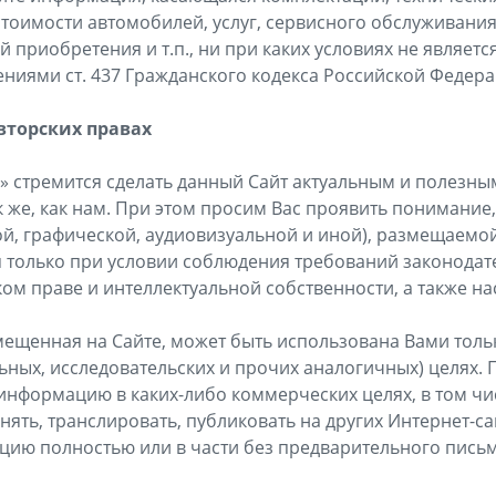
стоимости автомобилей, услуг, сервисного обслуживани
 приобретения и т.п., ни при каких условиях не являет
иями ст. 437 Гражданского кодекса Российской Федера
вторских правах
» стремится сделать данный Сайт актуальным и полезны
к же, как нам. При этом просим Вас проявить понимание
й, графической, аудиовизуальной и иной), размещаемой
 только при условии соблюдения требований законодат
ом праве и интеллектуальной собственности, а также н
мещенная на Сайте, может быть использована Вами тол
ьных, исследовательских и прочих аналогичных) целях. 
информацию в каких-либо коммерческих целях, в том чи
ять, транслировать, публиковать на других Интернет-са
цию полностью или в части без предварительного пись