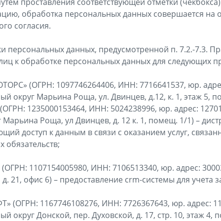
утем проставления соответствующей отметки (чекбокса) 
цию, обработка персональных данных совершается на 
ого согласия.
ки персональных данных, предусмотренной п. 7.2.-7.3. 
лиц к обработке персональных данных для следующих п
ОРС» (ОГРН: 1097746264406, ИНН: 7716641537, юр. адрес:
й округ Марьина Роща, ул. Двинцев, д.12, к. 1, этаж 5, п
ГРН: 1235000153464, ИНН: 5024238996, юр. адрес: 127018,
арьина Роща, ул Двинцев, д. 12 к. 1, помещ. 1/1) – дис
щий доступ к данным в связи с оказанием услуг, связан
 обязательств;
(ОГРН: 1107154005980, ИНН: 7106513340, юр. адрес: 30003
, д. 21, офис 6) – предоставление crm-системы для учета з
Т» (ОГРН: 1167746108276, ИНН: 7726367643, юр. адрес: 11
й округ Донской, пер. Духовской, д. 17, стр. 10, этаж 4, п